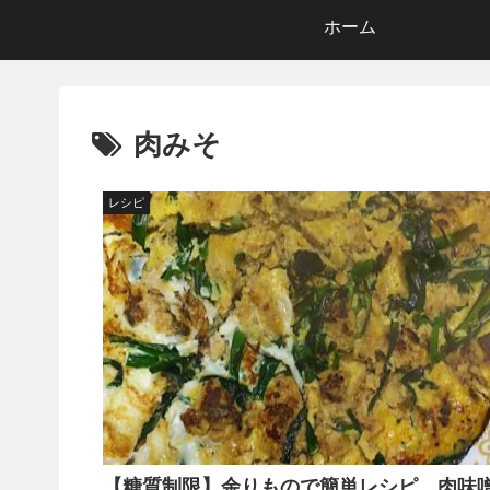
ホーム
肉みそ
レシピ
【糖質制限】余りもので簡単レシピ 肉味