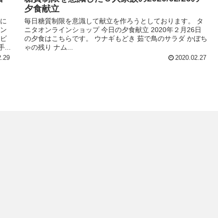
夕食献立
庫に
毎日糖質制限を意識して献立を作ろうとしております。 タ
ビン
ニタオンラインショップ 今日の夕食献立 2020年２月26日
 ビ
の夕食はこちらです。 ウナギもどき 茹で鳥のサラダ かぼち
..
ゃの残り ナム...
2.29
2020.02.27