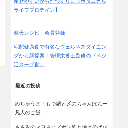
痩せやすいからだづくりに【ボタニカル
ライフプロテイン】
楽天レシピ 会員登録
宅配健康食で有名なウェルネスダイニン
グから新提案！管理栄養士監修の『ベジ
活スープ食』
最近の投稿
めちゃうま！もつ鍋と〆のちゃんぽんー
凡人のご飯
ささみのマヨネーズポン酢と焼きそばな