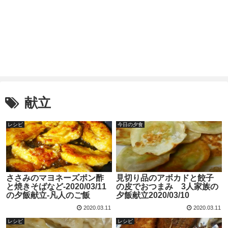
献立
レシピ
今日の夕食
ささみのマヨネーズポン酢
見切り品のアボカドと餃子
と焼きそばなど-2020/03/11
の皮でおつまみ 3人家族の
の夕飯献立-凡人のご飯
夕飯献立2020/03/10
2020.03.11
2020.03.11
レシピ
レシピ