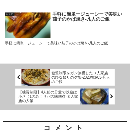
手軽に簡単ージューシーで美味い
レシピ
茄子のかば焼き-凡人のご飯
手軽に簡単ージューシーで美味い茄子のかば焼き-凡人のご飯
糖質制限をガン無視した３人家族
のひな祭りの夕飯-2020/03/03-凡人
のご飯
【糖質制限】4人前の分量で砂糖は
小さじ1のみ！サバの味噌煮-３人家
族の夕飯
コメント