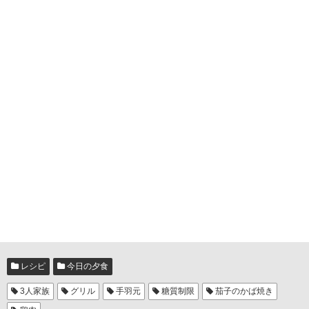
レシピ
今日の夕食
3人家族
グリル
手羽元
糖質制限
茄子のかば焼き