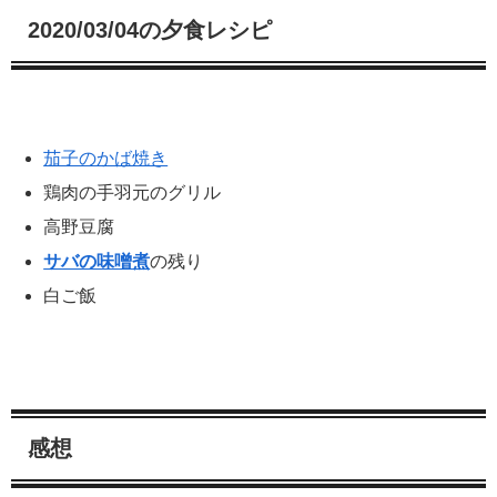
2020/03/04の夕食レシピ
茄子のかば焼き
鶏肉の手羽元のグリル
高野豆腐
サバの味噌煮
の残り
白ご飯
感想